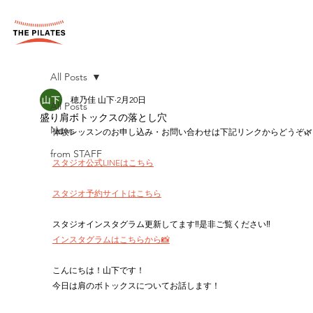
All Posts
穂乃佳 山下
2月20日
All Posts
盛り肩ボトックスの落とし穴
News
体験レッスンのお申し込み・お問い合わせは下記リンクからどうぞ🌿
from STAFF
スタジオ公式LINEはこちら
スタジオ予約サイトはこちら
スタジオインスタグラム更新してます‼︎是非ご覧ください‼︎
インスタグラムはこちらから📸
こんにちは！山下です！
今日は肩のボトックスについてお話します！