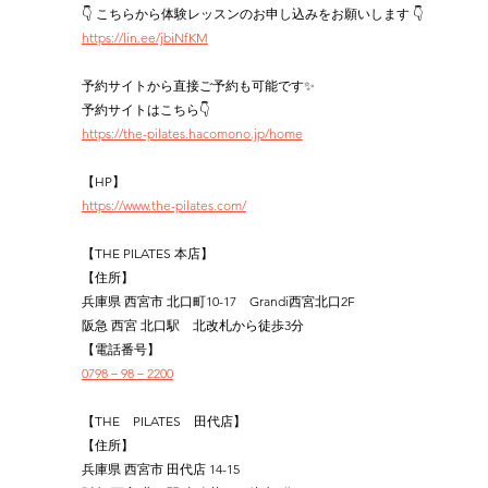
👇 こちらから体験レッスンのお申し込みをお願いします 👇
https://lin.ee/jbiNfKM
予約サイトから直接ご予約も可能です✨
予約サイトはこちら👇
https://the-pilates.hacomono.jp/home
【HP】
https://www.the-pilates.com/
【THE PILATES 本店】
【住所】
兵庫県 西宮市 北口町10-17　Grandi西宮北口2F
阪急 西宮 北口駅　北改札から徒歩3分
【電話番号】
0798－98－2200
【THE　PILATES　田代店】
【住所】
兵庫県 西宮市 田代店 14-15