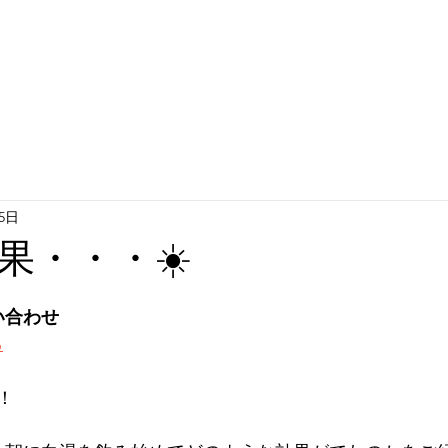
25日
果・・・☀️
い合わせ
ら
！