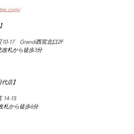
ates.com/
店】
0-17　Grandi西宮北口2F
北改札から徒歩3分
　田代店】
14-15
東改札から徒歩6分