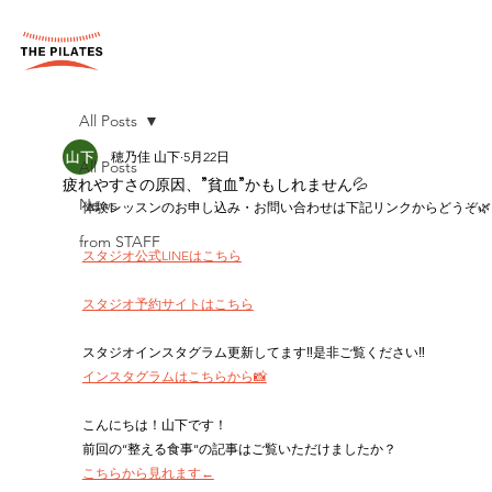
All Posts
穂乃佳 山下
5月22日
All Posts
疲れやすさの原因、”貧血”かもしれません💦
News
体験レッスンのお申し込み・お問い合わせは下記リンクからどうぞ🌿
from STAFF
スタジオ公式LINEはこちら
スタジオ予約サイトはこちら
スタジオインスタグラム更新してます‼︎是非ご覧ください‼︎
インスタグラムはこちらから📸
こんにちは！山下です！
前回の‘‘整える食事‘‘の記事はご覧いただけましたか？
こちらから見れます←