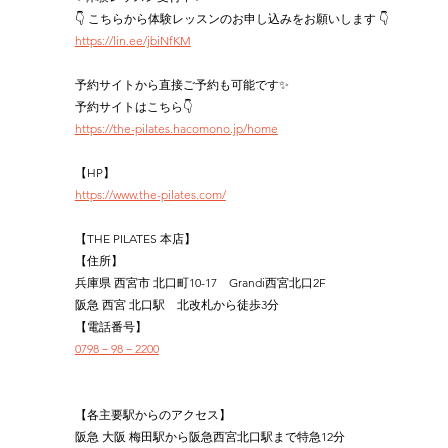
👇 こちらから体験レッスンのお申し込みをお願いします 👇
https://lin.ee/jbiNfKM
予約サイトから直接ご予約も可能です✨
予約サイトはこちら👇
https://the-pilates.hacomono.jp/home
【HP】
https://www.the-pilates.com/
【THE PILATES 本店】
【住所】
兵庫県 西宮市 北口町10-17　Grandi西宮北口2F
阪急 西宮 北口駅　北改札から徒歩3分
【電話番号】
0798－98－2200
【各主要駅からのアクセス】
阪急 大阪 梅田駅から阪急西宮北口駅まで特急12分