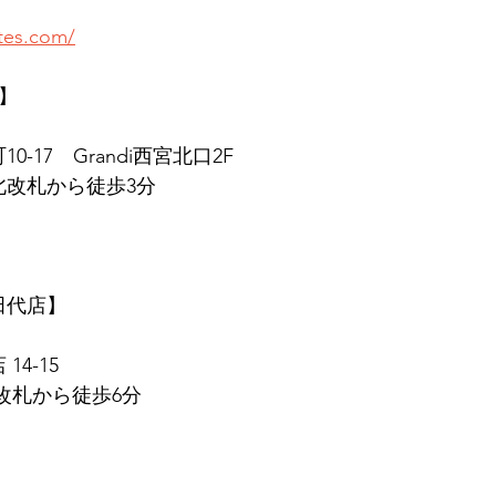
ates.com/
店】
0-17　Grandi西宮北口2F
北改札から徒歩3分
　田代店】
14-15
東改札から徒歩6分