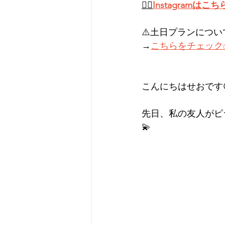
👉🏻
Instagramはこち
⚠️土日プランについ
→
こちらをチェック
こんにちはせおです
先日、私の友人がピラ
💫