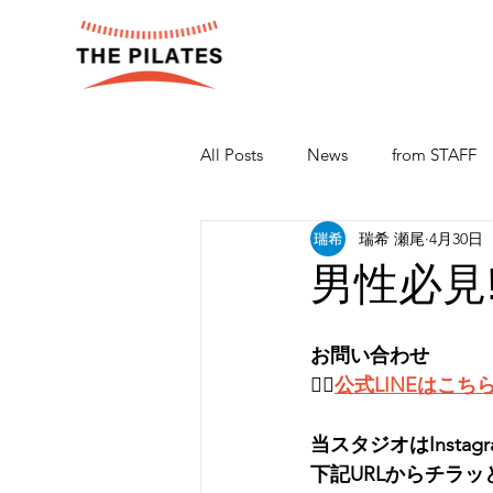
All Posts
News
from STAFF
瑞希 瀬尾
4月30日
男性必見‼️
お問い合わせ
👉🏻
公式LINEはこち
当スタジオはInsta
下記URLからチラッ