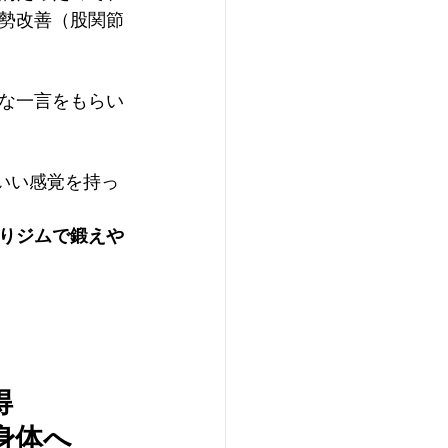
勢改善（股関節
な一言をもらい
いい感覚を持っ
りジムで鍛えや
得
身体へ