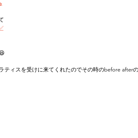
ら
て
✅

ティスを受けに来てくれたのでその時のbefore afte