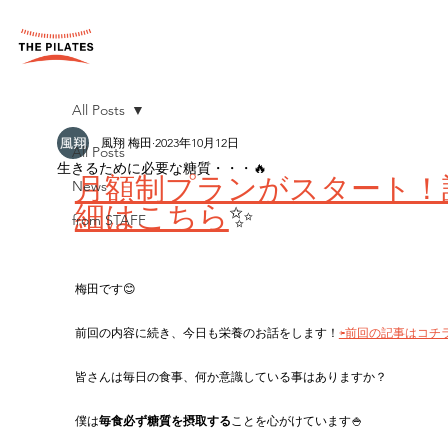
All Posts
風翔 梅田
2023年10月12日
All Posts
生きるために必要な糖質・・・🔥
月額制プランがスタート！
News
細はこちら
✨
from STAFF
梅田です😊
前回の内容に続き、今日も栄養のお話をします！
⇦前回の記事はコチ
皆さんは毎日の食事、何か意識している事はありますか？
僕は
毎食必ず糖質を摂取する
ことを心がけています🍚