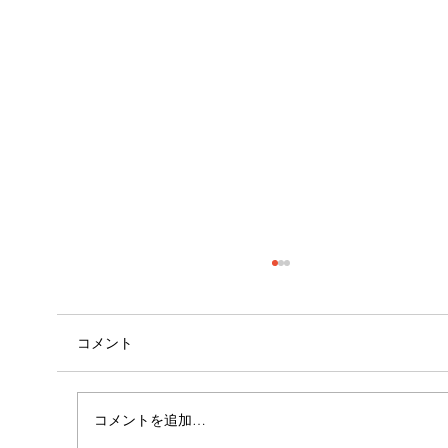
コメント
コメントを追加…
肩の痛み・動き改善・・・🤓