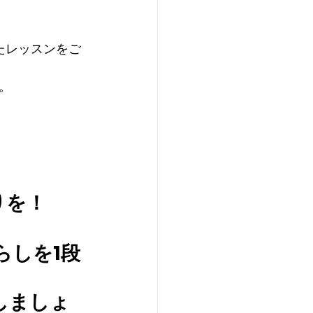
ったレッスンをご
。
りを！
らしを1段
感しましょ