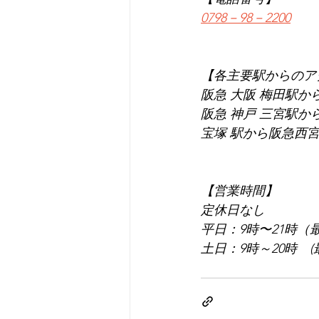
0798－98－2200
【各主要駅からのア
阪急 大阪 梅田駅か
阪急 神戸 三宮駅か
宝塚 駅から阪急西宮
【営業時間】
定休日なし
平日：9時〜21時（
土日：9時～20時　(