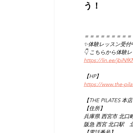
う！
＝＝＝＝＝＝＝＝＝
✨体験レッスン受付
👇 こちらから体験
https://lin.ee/jbiNf
【HP】
https://www.the-pil
【THE PILATES 本
【住所】
兵庫県 西宮市 北口町1
阪急 西宮 北口駅　
【電話番号】