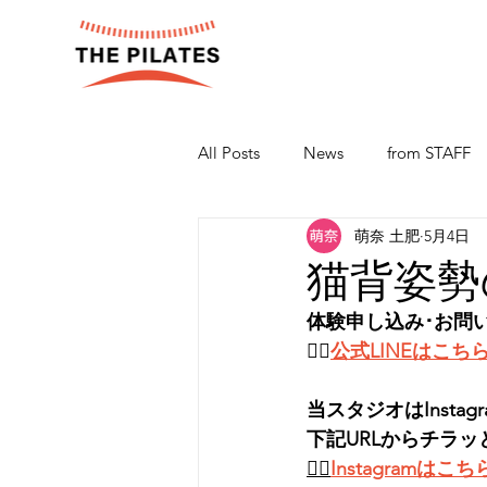
All Posts
News
from STAFF
萌奈 土肥
5月4日
猫背姿勢
体験申し込み･お問
👉🏻
公式LINEはこち
当スタジオはInsta
下記URLからチラッ
👉🏻
Instagramはこち