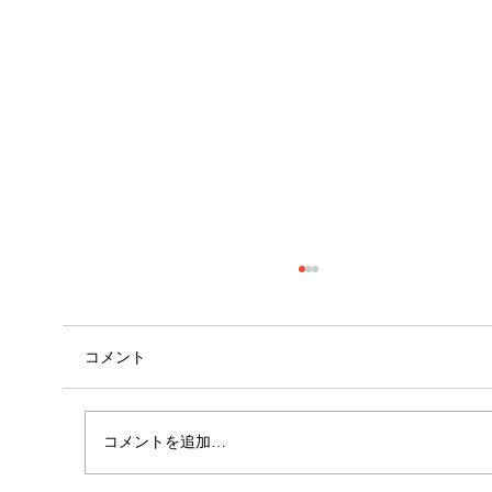
コメント
コメントを追加…
呼吸が身体に与える影響🧍🏻①