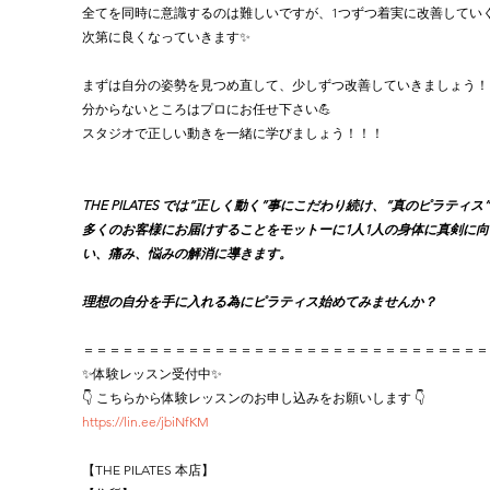
全てを同時に意識するのは難しいですが、1つずつ着実に改善してい
次第に良くなっていきます✨
まずは自分の姿勢を見つめ直して、少しずつ改善していきましょう！
分からないところはプロにお任せ下さい💪
スタジオで正しい動きを一緒に学びましょう！！！
THE PILATES では“正しく動く”事にこだわり続け、“真のピラティス
多くのお客様にお届けすることをモットーに1人1人の身体に真剣に向
い、痛み、悩みの解消に導きます。
理想の自分を手に入れる為にピラティス始めてみませんか？
＝＝＝＝＝＝＝＝＝＝＝＝＝＝＝＝＝＝＝＝＝＝＝＝＝＝＝＝＝＝＝
✨体験レッスン受付中✨
👇 こちらから体験レッスンのお申し込みをお願いします 👇
https://lin.ee/jbiNfKM
【THE PILATES 本店】