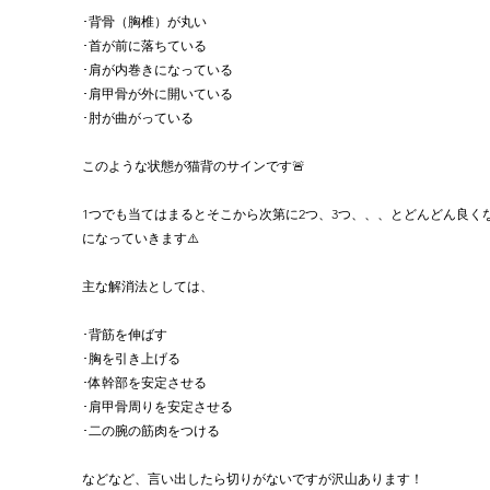
･背骨（胸椎）が丸い
･首が前に落ちている
･肩が内巻きになっている
･肩甲骨が外に開いている
･肘が曲がっている
このような状態が猫背のサインです🚨
1つでも当てはまるとそこから次第に2つ、3つ、、、とどんどん良く
になっていきます⚠️
主な解消法としては、
･背筋を伸ばす
･胸を引き上げる
･体幹部を安定させる
･肩甲骨周りを安定させる
･二の腕の筋肉をつける
などなど、言い出したら切りがないですが沢山あります！