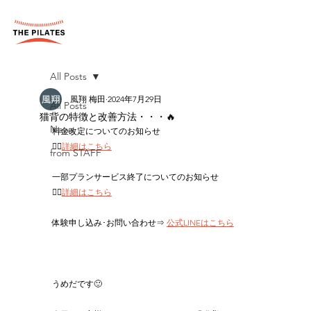
All Posts
風翔 梅田
2024年7月29日
All Posts
猫背の特徴と改善方法・・・🔥
News
料金改定についてのお知らせ
👉🏻
詳細はこちら
from STAFF
一部プランサービス終了についてのお知らせ
👉🏻
詳細はこちら
体験申し込み･お問い合わせ⇒ 
公式LINEはこちら
うめだです🙂