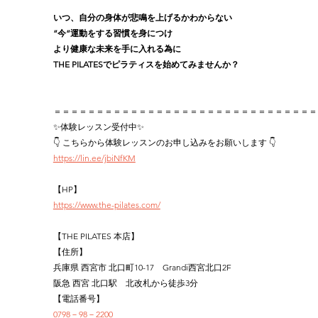
いつ、自分の身体が悲鳴を上げるかわからない
”今”運動をする習慣を身につけ
より健康な未来を手に入れる為に
THE PILATESでピラティスを始めてみませんか？
＝＝＝＝＝＝＝＝＝＝＝＝＝＝＝＝＝＝＝＝＝＝＝＝＝＝＝＝＝＝＝
✨体験レッスン受付中✨
👇 こちらから体験レッスンのお申し込みをお願いします 👇
https://lin.ee/jbiNfKM
【HP】
https://www.the-pilates.com/
【THE PILATES 本店】
【住所】
兵庫県 西宮市 北口町10-17　Grandi西宮北口2F
阪急 西宮 北口駅　北改札から徒歩3分
【電話番号】
0798－98－2200