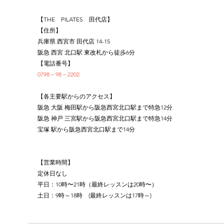
【THE　PILATES　田代店】
【住所】
兵庫県 西宮市 田代店 14-15
阪急 西宮 北口駅 東改札から徒歩6分
【電話番号】
0798－98－2202
【各主要駅からのアクセス】
阪急 大阪 梅田駅から阪急西宮北口駅まで特急12分
阪急 神戸 三宮駅から阪急西宮北口駅まで特急14分
宝塚 駅から阪急西宮北口駅まで14分
【営業時間】
定休日なし
平日：10時〜21時（最終レッスンは20時〜）
土日：9時～18時　(最終レッスンは17時～)