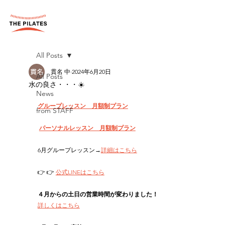
All Posts
貫名 中
2024年6月20日
All Posts
水の良さ・・・☀️
News
グループレッスン　月額制プラン
from STAFF
パーソナルレッスン　月額制プラン
6月グループレッスン→
詳細はこちら
👉 👉 
公式LINEはこちら
４月からの土日の営業時間が変わりました！
詳しくはこちら