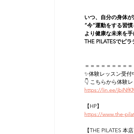
いつ、自分の身体が
”今”運動をする習
より健康な未来を手
THE PILATES
＝＝＝＝＝＝＝＝＝
✨体験レッスン受付
👇 こちらから体験
https://lin.ee/jbiNf
【HP】
https://www.the-pil
【THE PILATES 本