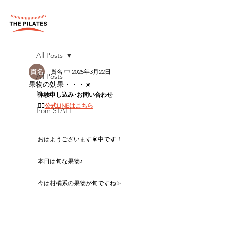
All Posts
貫名 中
2025年3月22日
All Posts
果物の効果・・・☀️
News
体験申し込み･お問い合わせ
👉🏻
公式LINEはこちら
from STAFF
おはようございます☀中です！
本日は旬な果物♪
今は柑橘系の果物が旬ですね✨