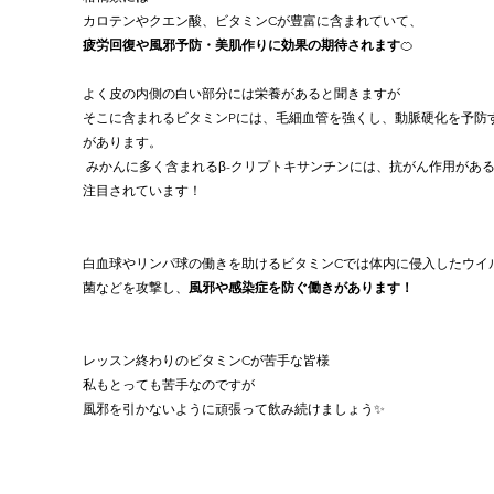
カロテンやクエン酸、ビタミンCが豊富に含まれていて、
疲労回復や風邪予防・美肌作りに効果の期待されます
🍊
よく皮の内側の白い部分には栄養があると聞きますが
そこに含まれるビタミンPには、毛細血管を強くし、動脈硬化を予防
があります。
 みかんに多く含まれるβ-クリプトキサンチンには、抗がん作用があるとして
注目されています！
白血球やリンパ球の働きを助けるビタミンCでは体内に侵入したウイ
菌などを攻撃し、
風邪や感染症を防ぐ働きがあります！
レッスン終わりのビタミンCが苦手な皆様
私もとっても苦手なのですが
風邪を引かないように頑張って飲み続けましょう✨