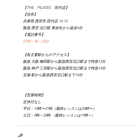
【THE　PILATES　田代店】
【住所】
兵庫県 西宮市 田代店 14-15
阪急 西宮 北口駅 東改札から徒歩6分
【電話番号】
0798－98－2202
【各主要駅からのアクセス】
阪急 大阪 梅田駅から阪急西宮北口駅まで特急12分
阪急 神戸 三宮駅から阪急西宮北口駅まで特急14分
宝塚 駅から阪急西宮北口駅まで14分
【営業時間】
定休日なし
平日：10時〜21時（最終レッスンは20時〜）
土日：9時～20時　(最終レッスンは19時～)