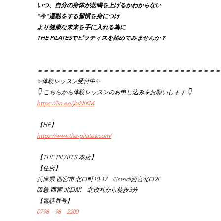
いつ、自分の身体が悲鳴を上げるかわからない
”今”運動をする習慣を身につけ
より健康な未来を手に入れる為に
THE PILATESでピラティスを始めてみませんか？
＝＝＝＝＝＝＝＝＝＝＝＝＝＝＝＝＝＝＝＝＝＝＝＝＝＝＝＝＝＝＝
✨体験レッスン受付中✨
👇 こちらから体験レッスンのお申し込みをお願いします 👇
https://lin.ee/jbiNfKM
【HP】
https://www.the-pilates.com/
【THE PILATES 本店】
【住所】
兵庫県 西宮市 北口町10-17　Grandi西宮北口2F
阪急 西宮 北口駅　北改札から徒歩3分
【電話番号】
0798－98－2200