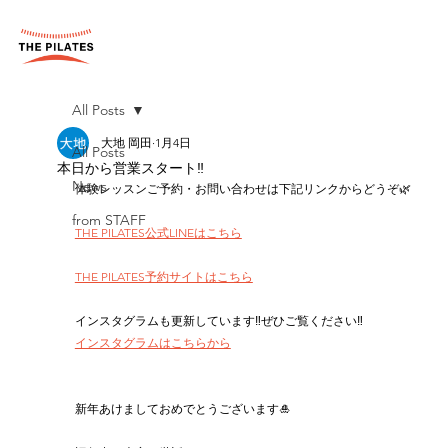
All Posts
大地 岡田
1月4日
All Posts
本日から営業スタート‼︎
News
体験レッスンご予約・お問い合わせは下記リンクからどうぞ🌿
from STAFF
THE PILATES公式LINEはこちら
THE PILATES予約サイトはこちら
インスタグラムも更新しています‼︎ぜひご覧ください‼︎
インスタグラムはこちらから
新年あけましておめでとうございます🎍