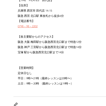
【THE　PILATES　田代店】
【住所】
兵庫県 西宮市 田代店 14-15
阪急 西宮 北口駅 東改札から徒歩6分
【電話番号】
0798－98－2202
【各主要駅からのアクセス】
阪急 大阪 梅田駅から阪急西宮北口駅まで特急12分
阪急 神戸 三宮駅から阪急西宮北口駅まで特急14分
宝塚 駅から阪急西宮北口駅まで14分
【営業時間】
定休日なし
平日：9時〜21時（最終レッスンは20時〜）
土日：9時～20時　(最終レッスンは19時～)