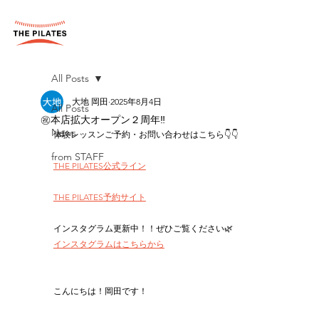
All Posts
大地 岡田
2025年8月4日
All Posts
㊗️本店拡大オープン２周年‼︎
News
体験レッスンご予約・お問い合わせはこちら👇👇
from STAFF
THE PILATES公式ライン
THE PILATES予約サイト
インスタグラム更新中！！ぜひご覧ください🌿
インスタグラムはこちらから
こんにちは！岡田です！