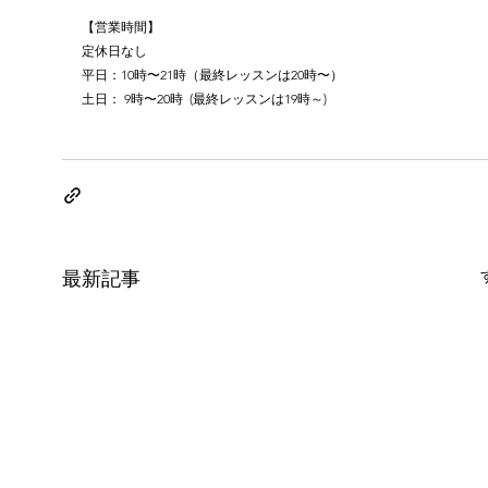
【営業時間】
定休日なし
平日：10時〜21時（最終レッスンは20時〜）
土日： 9時〜20時  (最終レッスンは19時～)
最新記事