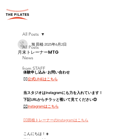
All Posts
旭 田植
2025年6月2日
All Posts
月末トレーナーMTG
News
from STAFF
体験申し込み･お問い合わせ
👉🏻
公式LINEはこちら
当スタジオはInstagramにも力を入れています！
下記URLからチラッと覗いて見てください😊
👉🏻
Instagramはこちら
👉🏻田植トレーナーのInstagramはこちら
こんにちは！☀️