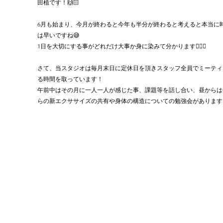
田植です！🙌🏻
6月も始まり、今月が終わると今年も半分が終わると考えると本当に
は早いですね😅
1日を大切にする事がどれだけ大事か身に染みて分かります🙇🏻‍♂️
さて、当スタジオは毎月末日に定休日を頂きスタッフ全員でミーティ
る時間を取っています！
午前中はその月に一人一人が感じた事、課題等を話し合い、昼からは
らの新エクササイズの共有や身体の構造についての勉強会があります