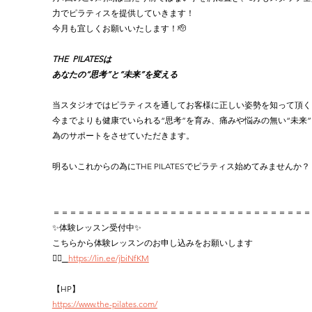
力でピラティスを提供していきます！
今月も宜しくお願いいたします！🫡
THE  PILATESは
あなたの“思考”と“未来”を変える
当スタジオではピラティスを通してお客様に正しい姿勢を知って頂く
今までよりも健康でいられる“思考”を育み、痛みや悩みの無い“未来
為のサポートをさせていただきます。
明るいこれからの為にTHE PILATESでピラティス始めてみませんか？
＝＝＝＝＝＝＝＝＝＝＝＝＝＝＝＝＝＝＝＝＝＝＝＝＝＝＝＝＝＝＝
✨体験レッスン受付中✨
こちらから体験レッスンのお申し込みをお願いします 
👉🏻
https://lin.ee/jbiNfKM
【HP】
https://www.the-pilates.com/