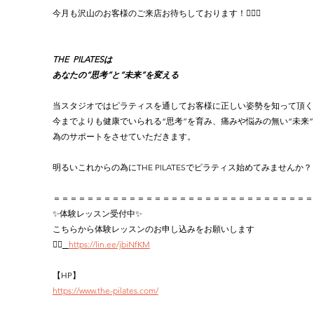
今月も沢山のお客様のご来店お待ちしております！🙇🏻‍♂️
THE  PILATESは
あなたの“思考”と“未来”を変える
当スタジオではピラティスを通してお客様に正しい姿勢を知って頂く
今までよりも健康でいられる“思考”を育み、痛みや悩みの無い“未来
為のサポートをさせていただきます。
明るいこれからの為にTHE PILATESでピラティス始めてみませんか？
＝＝＝＝＝＝＝＝＝＝＝＝＝＝＝＝＝＝＝＝＝＝＝＝＝＝＝＝＝＝＝
✨体験レッスン受付中✨
こちらから体験レッスンのお申し込みをお願いします 
👉🏻
https://lin.ee/jbiNfKM
【HP】
https://www.the-pilates.com/