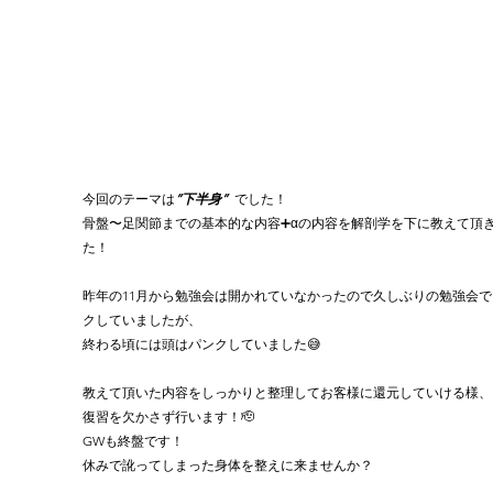
今回のテーマは
”下半身”
  でした！
骨盤〜足関節までの基本的な内容➕αの内容を解剖学を下に教えて頂
た！
昨年の11月から勉強会は開かれていなかったので久しぶりの勉強会で
クしていましたが、
終わる頃には頭はパンクしていました😅
教えて頂いた内容をしっかりと整理してお客様に還元していける様、
復習を欠かさず行います！🫡
GWも終盤です！
休みで訛ってしまった身体を整えに来ませんか？