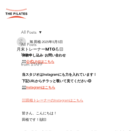
All Posts
旭 田植
2025年5月5日
All Posts
月末トレーナーMTG💪🏻
News
体験申し込み･お問い合わせ
👉🏻
公式LINEはこちら
from STAFF
当スタジオはInstagramにも力を入れています！
下記URLからチラッと覗いて見てください😊
👉🏻
Instagramはこちら
👉🏻田植トレーナーのInstagramはこちら
皆さん、こんにちは！
田植です！🙌🏻