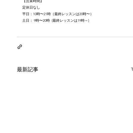
【営業時間】
定休日なし
平日：10時〜21時（最終レッスンは20時〜）
土日： 9時〜20時  (最終レッスンは19時～)
最新記事