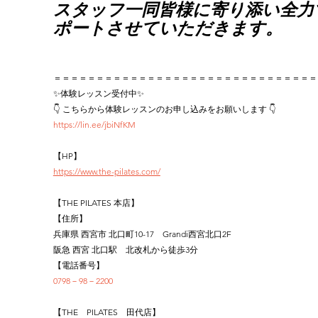
スタッフ一同皆様に寄り添い全力
ポートさせていただきます。
＝＝＝＝＝＝＝＝＝＝＝＝＝＝＝＝＝＝＝＝＝＝＝＝＝＝＝＝＝＝＝
✨体験レッスン受付中✨
👇 こちらから体験レッスンのお申し込みをお願いします 👇
https://lin.ee/jbiNfKM
【HP】
https://www.the-pilates.com/
【THE PILATES 本店】
【住所】
兵庫県 西宮市 北口町10-17　Grandi西宮北口2F
阪急 西宮 北口駅　北改札から徒歩3分
【電話番号】
0798－98－2200
【THE　PILATES　田代店】