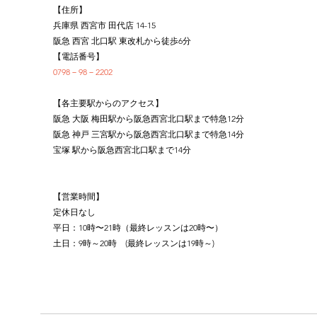
【住所】
兵庫県 西宮市 田代店 14-15
阪急 西宮 北口駅 東改札から徒歩6分
【電話番号】
0798－98－2202
【各主要駅からのアクセス】
阪急 大阪 梅田駅から阪急西宮北口駅まで特急12分
阪急 神戸 三宮駅から阪急西宮北口駅まで特急14分
宝塚 駅から阪急西宮北口駅まで14分
【営業時間】
定休日なし
平日：10時〜21時（最終レッスンは20時〜）
土日：9時～20時　(最終レッスンは19時～)