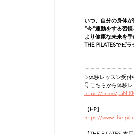
いつ、自分の身体が
”今”運動をする習
より健康な未来を手
THE PILATES
＝＝＝＝＝＝＝＝＝
✨体験レッスン受付
👇 こちらから体験
https://lin.ee/jbiNf
【HP】
https://www.the-pil
【THE PILATES 本