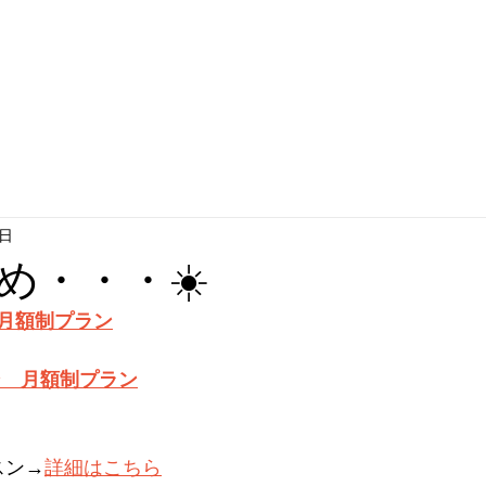
4日
め・・・☀️
月額制プラン
ン　月額制プラン
スン→
詳細はこちら