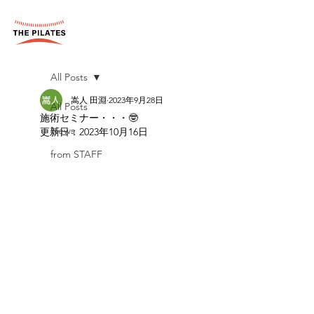
All Posts
嵩人 田淵
2023年9月28日
All Posts
施術セミナー・・・🤓
News
更新日：
2023年10月16日
from STAFF