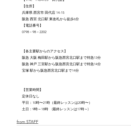
【住所】
兵庫県 西宮市 田代店 14-15
阪急 西宮 北口駅 東改札から徒歩6分
【電話番号】
0798－98－2202
【各主要駅からのアクセス】
阪急 大阪 梅田駅から阪急西宮北口駅まで特急13分
阪急 神戸 三宮駅から阪急西宮北口駅まで特急14分
宝塚 駅から阪急西宮北口駅まで14分
【営業時間】
定休日なし
平日：10時〜21時（最終レッスンは20時〜）
土日：9時～18時　(最終レッスンは17時～)
from STAFF