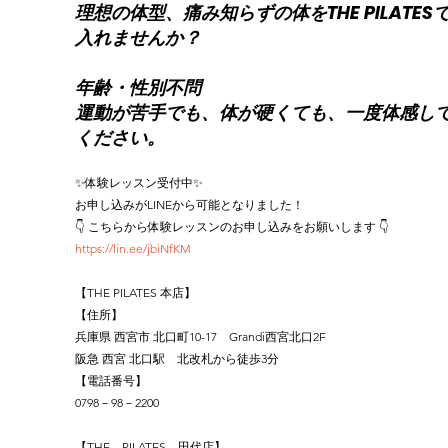
理想の体型、痛み知らずの体をTHE PILATES
入れませんか？
年齢・性別不問
運動が苦手でも、体が硬くても、一度体感し
ください。
✨体験レッスン受付中✨
お申し込みがLINEから可能となりました！
👇 こちらから体験レッスンのお申し込みをお願いします 👇
https://lin.ee/jbiNfKM
【THE PILATES 本店】
【住所】
兵庫県 西宮市 北口町10-17　Grandi西宮北口2F
阪急 西宮 北口駅　北改札から徒歩3分
【電話番号】
0798－98－2200
【THE　PILATES　田代店】