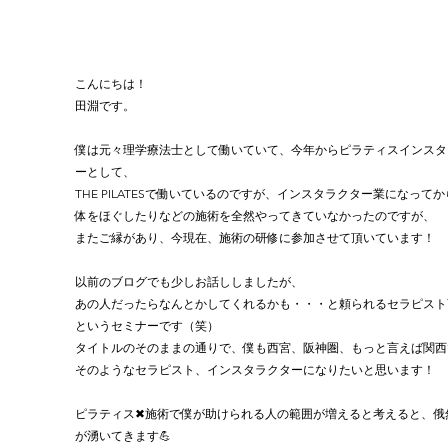
こんにちは！
田淵です。
僕は元々理学療法士として働いていて、今年からピラティスインスタ
ーとして、
THE PILATESで働いているのですが、インスタラクター業になって
体をほぐしたりなどの施術を全然やってきていなかったのですが、
またご縁があり、今現在、施術の研修に参加させて頂いています！
以前のブログでも少しお話ししましたが、
あの人だったらなんとかしてくれるかも・・・と頼られるセラピスト
というセミナーです（笑）
タイトルのそのままの通りで、僕も西宮、阪神圏、もっと言えば関西
そのようなセラピスト、インスタラクターになりたいと思います！
ピラティス✖︎施術で僕が助けられる人の範囲が増えると考えると、俄
が湧いてきます💪