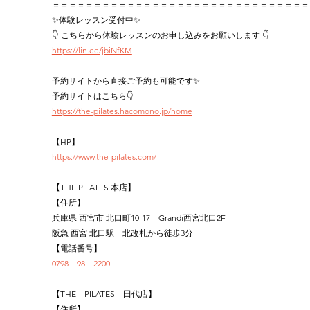
＝＝＝＝＝＝＝＝＝＝＝＝＝＝＝＝＝＝＝＝＝＝＝＝＝＝＝＝＝＝＝
✨体験レッスン受付中✨
👇 こちらから体験レッスンのお申し込みをお願いします 👇
https://lin.ee/jbiNfKM
予約サイトから直接ご予約も可能です✨
予約サイトはこちら👇
https://the-pilates.hacomono.jp/home
【HP】
https://www.the-pilates.com/
【THE PILATES 本店】
【住所】
兵庫県 西宮市 北口町10-17　Grandi西宮北口2F
阪急 西宮 北口駅　北改札から徒歩3分
【電話番号】
0798－98－2200
【THE　PILATES　田代店】
【住所】