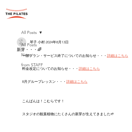
All Posts
琴子 小村
2024年8月13日
All Posts
新芽・・・🌈
News
一部プラン・サービス終了についてのお知らせ・・・
詳細はこちら
from STAFF
料金改定についてのお知らせ・・・
詳細はこちら
8月グループレッスン・・・
詳細はこちら
こんばんは！こむらです！
スタジオの観葉植物にたくさんの新芽が生えてきました🌱