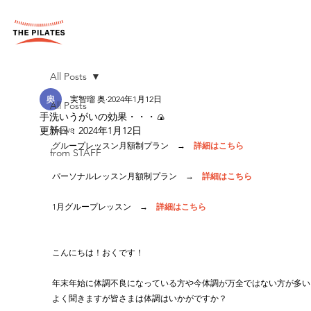
All Posts
実智瑠 奥
2024年1月12日
All Posts
手洗いうがいの効果・・・🍙
News
更新日：
2024年1月12日
グループレッスン月額制プラン　→　
詳細はこちら
from STAFF
パーソナルレッスン月額制プラン　→　
詳細はこちら
1月グループレッスン　→　
詳細はこちら
こんにちは！おくです！
年末年始に体調不良になっている方や今体調が万全ではない方が多い
よく聞きますが皆さまは体調はいかがですか？