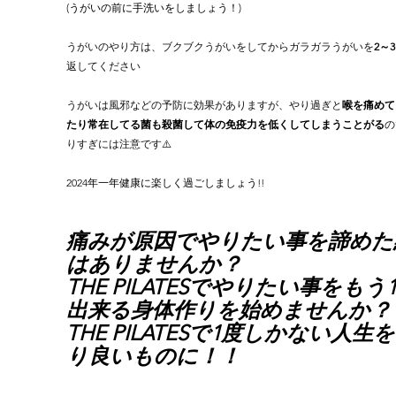
(うがいの前に手洗いをしましょう！)
うがいのやり方は、ブクブクうがいをしてからガラガラうがいを
2～
返してください
うがいは風邪などの予防に効果がありますが、やり過ぎと
喉を痛めて
たり常在してる菌も殺菌して体の免疫力を低くしてしまうことがる
の
りすぎには注意です⚠️
2024年一年健康に楽しく過ごしましょう!!
痛みが原因でやりたい事を諦めた
はありませんか？ 
THE PILATESでやりたい事をもう
出来る身体作りを始めませんか？
THE PILATESで1度しかない人生
り良いものに！！