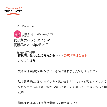
All Posts
瑶子 黒田
2025年2月19日
All Posts
我が家のバレンタイン💕
News
更新日：
2025年2月26日
from STAFF
体験問い合わせはこちらから＞＞＞
公式LINEはこちら
こんにちは🐣
先週末は素敵なバレンタインを過ごされましたでしょうか？？
私は息子達にバレンタインをと思いましが、ちょっぴりめんどくさく
材料を用意し息子が学校から帰って来るのを待って、自分で作って頂
た😋
簡単なチョコパイを作り美味しく頂きました💕