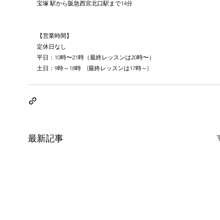
宝塚 駅から阪急西宮北口駅まで14分
【営業時間】
定休日なし
平日：10時〜21時（最終レッスンは20時〜）
土日：9時～18時　(最終レッスンは17時～)
最新記事