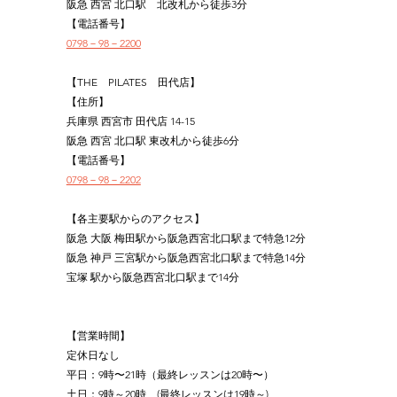
阪急 西宮 北口駅　北改札から徒歩3分
【電話番号】
0798－98－2200
【THE　PILATES　田代店】
【住所】
兵庫県 西宮市 田代店 14-15
阪急 西宮 北口駅 東改札から徒歩6分
【電話番号】
0798－98－2202
【各主要駅からのアクセス】
阪急 大阪 梅田駅から阪急西宮北口駅まで特急12分
阪急 神戸 三宮駅から阪急西宮北口駅まで特急14分
宝塚 駅から阪急西宮北口駅まで14分
【営業時間】
定休日なし
平日：9時〜21時（最終レッスンは20時〜）
土日：9時～20時　(最終レッスンは19時～)