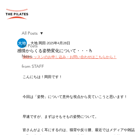
All Posts
大地 岡田
2025年4月28日
All Posts
感情からくる姿勢変化について・・・🫰
News
体験レッスンのお申し込み・お問い合わせはこちらから！
from STAFF
こんにちは！岡田です！
今回は「姿勢」について意外な視点から見ていこうと思います！
早速ですが、まずはそもそもの姿勢について。
皆さんがよく耳にするのは、猫背や反り腰、最近ではメディアや雑誌