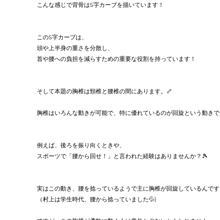
こんな感じで背骨はS字カーブを描いています！
このS字カーブは、
頭や上半身の重さを分散し、
首や腰への負担を減らすための重要な役割を持っています！
そして本題の胸椎は頸椎と腰椎の間にあります。🦴
胸椎はいろんな動きが可能で、特に優れているのが回旋という動きで
例えば、後ろを振り向くときや、
スポーツで「腰から回せ！」と言われた経験はありませんか？🎾
実はこの動き、腰を捻っているようで主に胸椎が回旋しているんです
（村上は学生時代、腰から捻っていました💦)