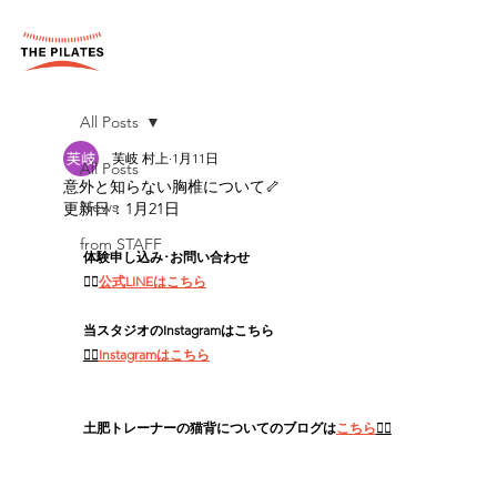
All Posts
芙岐 村上
1月11日
All Posts
意外と知らない胸椎について🦴
News
更新日：
1月21日
from STAFF
体験申し込み･お問い合わせ
👉🏻
公式LINEはこちら
当スタジオのInstagramはこちら
👉🏻
Instagramはこちら
土肥トレーナーの猫背についてのブログは
こちら
💁‍♀️