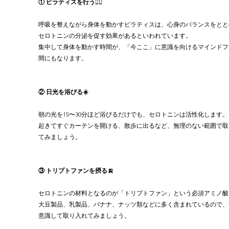
① ピラティスを行う🧘‍♀️
呼吸を整えながら身体を動かすピラティスは、心身のバランスをとと
セロトニンの分泌を促す効果があるといわれています。
集中して身体を動かす時間が、「今ここ」に意識を向けるマインドフ
間にもなります。
② 日光を浴びる☀️
朝の光を15〜30分ほど浴びるだけでも、セロトニンは活性化します。
起きてすぐカーテンを開ける、散歩に出るなど、無理のない範囲で取
てみましょう。
③ トリプトファンを摂る🍌
セロトニンの材料となるのが「トリプトファン」という必須アミノ酸
大豆製品、乳製品、バナナ、ナッツ類などに多く含まれているので、
意識して取り入れてみましょう。