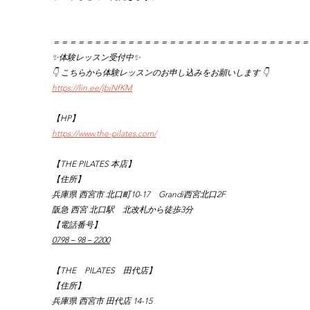
＝＝＝＝＝＝＝＝＝＝＝＝＝＝＝＝＝＝＝＝＝＝＝＝＝＝＝＝＝＝＝
✨体験レッスン受付中✨
👇 こちらから体験レッスンのお申し込みをお願いします 👇
https://lin.ee/jbiNfKM
【HP】
https://www.the-pilates.com/
【THE PILATES 本店】
【住所】
兵庫県 西宮市 北口町10-17　Grandi西宮北口2F
阪急 西宮 北口駅　北改札から徒歩3分
【電話番号】
0798－98－2200
【THE　PILATES　田代店】
【住所】
兵庫県 西宮市 田代店 14-15