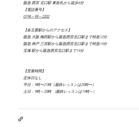
阪急 西宮 北口駅 東改札から徒歩6分
【電話番号】
0798－98－2202
【各主要駅からのアクセス】
阪急 大阪 梅田駅から阪急西宮北口駅まで特急12分
阪急 神戸 三宮駅から阪急西宮北口駅まで特急14分
宝塚 駅から阪急西宮北口駅まで14分
【営業時間】
定休日なし
平日：9時〜21時（最終レッスンは20時〜）
土日：9時～20時　(最終レッスンは19時～)