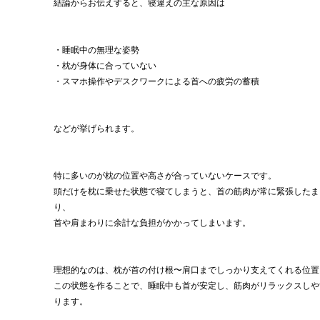
結論からお伝えすると、寝違えの主な原因は
・睡眠中の無理な姿勢
・枕が身体に合っていない
・スマホ操作やデスクワークによる首への疲労の蓄積
などが挙げられます。
特に多いのが枕の位置や高さが合っていないケースです。
頭だけを枕に乗せた状態で寝てしまうと、首の筋肉が常に緊張したま
り、
首や肩まわりに余計な負担がかかってしまいます。
理想的なのは、枕が首の付け根〜肩口までしっかり支えてくれる位置
この状態を作ることで、睡眠中も首が安定し、筋肉がリラックスしや
ります。