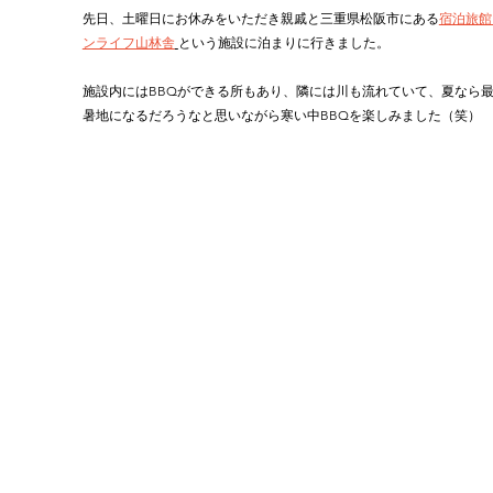
先日、土曜日にお休みをいただき親戚と三重県松阪市にある
宿泊旅館
ンライフ山林舎
という施設に泊まりに行きました。
施設内にはBBQができる所もあり、隣には川も流れていて、夏なら
暑地になるだろうなと思いながら寒い中BBQを楽しみました（笑）