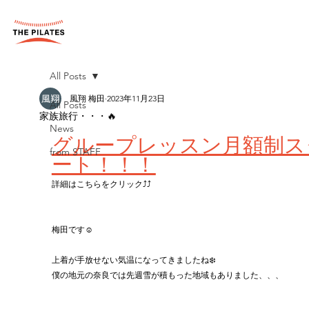
All Posts
風翔 梅田
2023年11月23日
All Posts
家族旅行・・・🔥
News
グループレッスン月額制ス
from STAFF
ート！！！
詳細はこちらをクリック⤴︎⤴︎
梅田です☺️
上着が手放せない気温になってきましたね❄️
僕の地元の奈良では先週雪が積もった地域もありました、、、