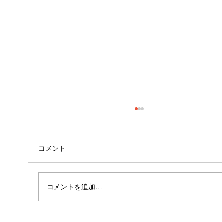
コメント
コメントを追加…
女性に多い「浮き指」とは？