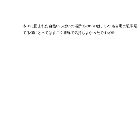
木々に囲まれた自然いっぱいの場所でのBBQは、いつも自宅の駐車
てる僕にとってはすごく新鮮で気持ちよかったです🌿🍃