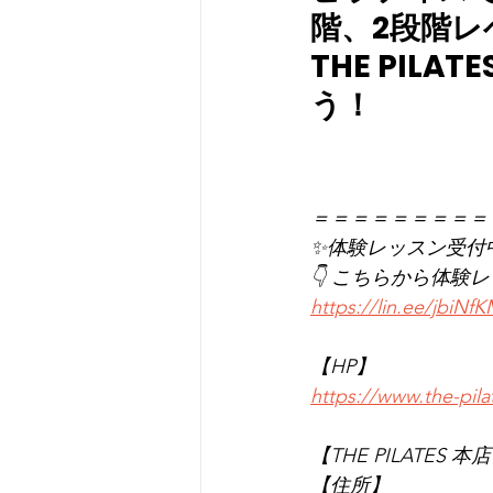
階、2段階
THE PI
う！
＝＝＝＝＝＝＝＝＝
✨体験レッスン受付
👇 こちらから体験
https://lin.ee/jbiNf
【HP】
https://www.the-pil
【THE PILATES 本
【住所】