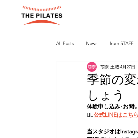
All Posts
News
from STAFF
萌奈 土肥
4月27日
季節の変
しょう
体験申し込み･お問
👉🏻
公式LINEはこち
当スタジオはInsta