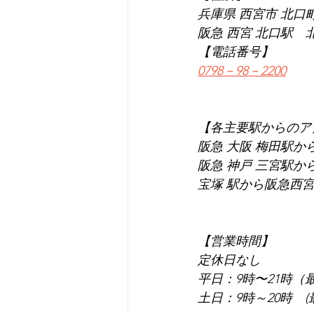
兵庫県 西宮市 北口町1
阪急 西宮 北口駅　
【電話番号】
0798－98－2200
【各主要駅からのア
阪急 大阪 梅田駅か
阪急 神戸 三宮駅か
宝塚 駅から阪急西宮
【営業時間】
定休日なし
平日：9時〜21時（
土日：9時～20時　(