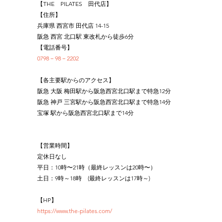
【THE　PILATES　田代店】
【住所】
兵庫県 西宮市 田代店 14-15
阪急 西宮 北口駅 東改札から徒歩6分
【電話番号】
0798－98－2202
【各主要駅からのアクセス】
阪急 大阪 梅田駅から阪急西宮北口駅まで特急12分
阪急 神戸 三宮駅から阪急西宮北口駅まで特急14分
宝塚 駅から阪急西宮北口駅まで14分
【営業時間】
定休日なし
平日：10時〜21時（最終レッスンは20時〜）
土日：9時～18時　(最終レッスンは17時～)
【HP】
https://www.the-pilates.com/