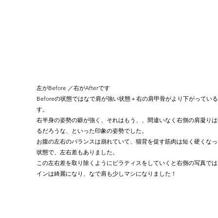
左がBefore ／右がAfterです
Beforeの状態ではなで肩が強い状態＋右の肩甲骨がより下がってい
す。
右半身の姿勢の癖が強く、それはもう、、間違いなく右側の肩凝りは
るだろうな、といった印象の姿勢でした。
お腹の左右のバランスは崩れていて、猫背を促す筋肉は短く硬くなっ
状態で、左右差もありました。
この左右差を取り除くようにピラティスをしていくと右側の写真では
インは綺麗になり、なで肩も少しマシになりました！