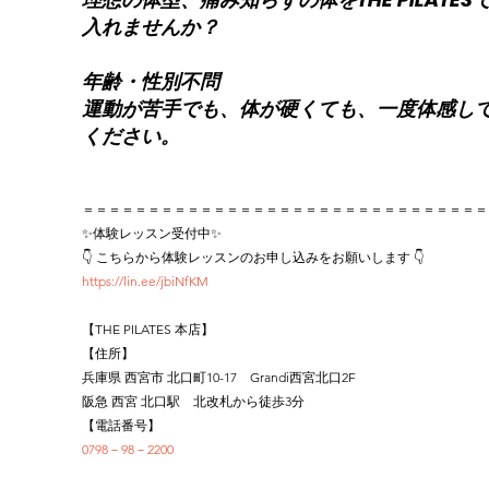
入れませんか？
年齢・性別不問
運動が苦手でも、体が硬くても、一度体感し
ください。
＝＝＝＝＝＝＝＝＝＝＝＝＝＝＝＝＝＝＝＝＝＝＝＝＝＝＝＝＝＝＝
✨体験レッスン受付中✨
👇 こちらから体験レッスンのお申し込みをお願いします 👇
https://lin.ee/jbiNfKM
【THE PILATES 本店】
【住所】
兵庫県 西宮市 北口町10-17　Grandi西宮北口2F
阪急 西宮 北口駅　北改札から徒歩3分
【電話番号】
0798－98－2200