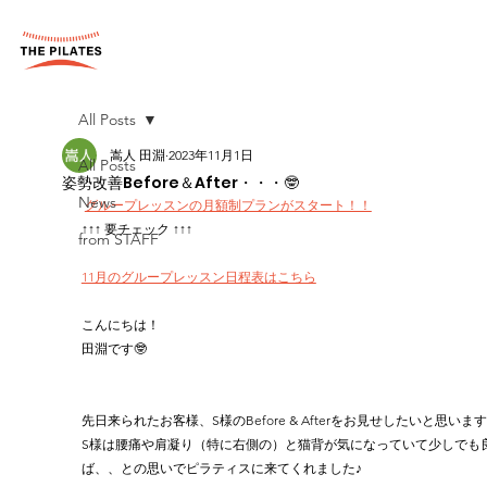
All Posts
嵩人 田淵
2023年11月1日
All Posts
姿勢改善Before＆After・・・🤓
News
グループレッスンの月額制プランがスタート！！
↑↑↑ 要チェック ↑↑↑
from STAFF
11月のグループレッスン日程表はこちら
こんにちは！
田淵です🤓
先日来られたお客様、S様のBefore & Afterをお見せしたいと思いま
S様は腰痛や肩凝り（特に右側の）と猫背が気になっていて少しでも
ば、、との思いでピラティスに来てくれました♪