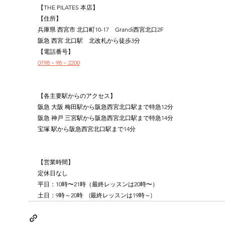
【THE PILATES 本店】
【住所】
兵庫県 西宮市 北口町10-17　Grandi西宮北口2F
阪急 西宮 北口駅　北改札から徒歩3分
【電話番号】
0798－98－2200
【各主要駅からのアクセス】
阪急 大阪 梅田駅から阪急西宮北口駅まで特急12分
阪急 神戸 三宮駅から阪急西宮北口駅まで特急14分
宝塚 駅から阪急西宮北口駅まで14分
【営業時間】
定休日なし
平日：10時〜21時（最終レッスンは20時〜）
土日：9時～20時　(最終レッスンは19時～)