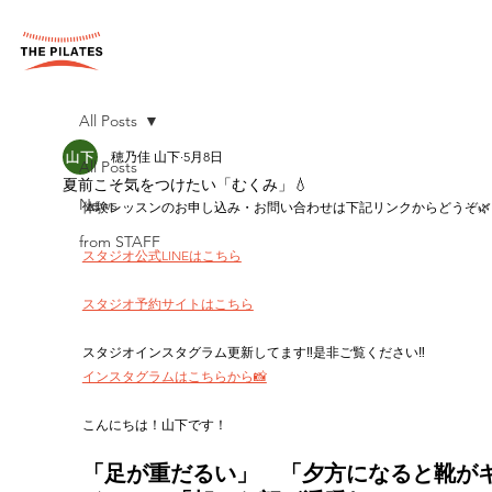
All Posts
穂乃佳 山下
5月8日
All Posts
夏前こそ気をつけたい「むくみ」💧
News
体験レッスンのお申し込み・お問い合わせは下記リンクからどうぞ🌿
from STAFF
スタジオ公式LINEはこちら
スタジオ予約サイトはこちら
スタジオインスタグラム更新してます‼︎是非ご覧ください‼︎
インスタグラムはこちらから📸
こんにちは！山下です！
「足が重だるい」　「夕方になると靴が