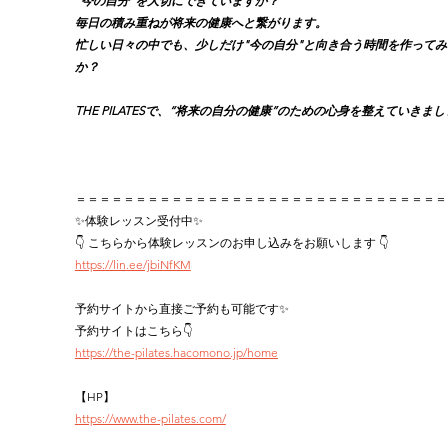
“今の自分"を大切にできていますか？
毎日の積み重ねが将来の健康へと繋がります。
忙しい日々の中でも、少しだけ"今の自分"と向き合う時間を作ってみ
か？
THE PILATESで、“将来の自分の健康”のための心身を整えていきまし
＝＝＝＝＝＝＝＝＝＝＝＝＝＝＝＝＝＝＝＝＝＝＝＝＝＝＝＝＝＝＝
✨体験レッスン受付中✨
👇 こちらから体験レッスンのお申し込みをお願いします 👇
https://lin.ee/jbiNfKM
予約サイトから直接ご予約も可能です✨
予約サイトはこちら👇
https://the-pilates.hacomono.jp/home
【HP】
https://www.the-pilates.com/