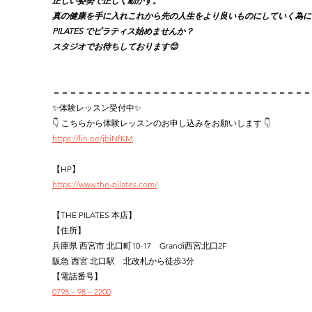
正しい姿勢で正しく動かす。
真の健康を手に入れこれから先の人生をより良いものにしていく為に、
PILATES でピラティス始めませんか？
スタジオでお待ちしております😊
＝＝＝＝＝＝＝＝＝＝＝＝＝＝＝＝＝＝＝＝＝＝＝＝＝＝＝＝＝＝＝
✨体験レッスン受付中✨
👇 こちらから体験レッスンのお申し込みをお願いします 👇
https://lin.ee/jbiNfKM
【HP】
https://www.the-pilates.com/
【THE PILATES 本店】
【住所】
兵庫県 西宮市 北口町10-17　Grandi西宮北口2F
阪急 西宮 北口駅　北改札から徒歩3分
【電話番号】
0798－98－2200