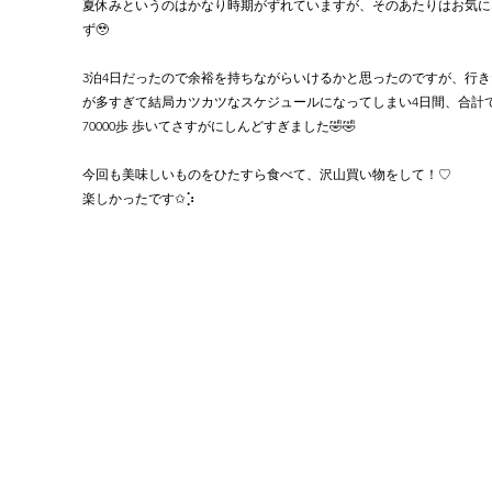
夏休みというのはかなり時期がずれていますが、そのあたりはお気に
ず🥹
3泊4日だったので余裕を持ちながらいけるかと思ったのですが、行き
が多すぎて結局カツカツなスケジュールになってしまい4日間、合計
70000歩 歩いてさすがにしんどすぎました🤣🤣
今回も美味しいものをひたすら食べて、沢山買い物をして！♡
楽しかったです✩︎⡱