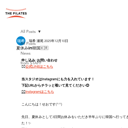
All Posts
瑞希 瀬尾
2025年12月10日
All Posts
夏休みin韓国🇰🇷
News
申し込み･お問い合わせ
from STAFF
👉🏻
公式LINEはこちら
当スタジオはInstagramにも力を入れています！
下記URLからチラッと覗いて見てください😊
👉🏻
Instagramはこちら
こんにちは！せおです(^^)
先日、夏休みとして3日間お休みをいただき半年ぶりに韓国へ行って
た！✨️