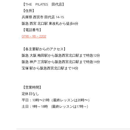
【THE　PILATES　田代店】
【住所】
兵庫県 西宮市 田代店 14-15
阪急 西宮 北口駅 東改札から徒歩6分
【電話番号】
0798－98－2202
【各主要駅からのアクセス】
阪急 大阪 梅田駅から阪急西宮北口駅まで特急12分
阪急 神戸 三宮駅から阪急西宮北口駅まで特急14分
宝塚 駅から阪急西宮北口駅まで14分
【営業時間】
定休日なし
平日：10時〜21時（最終レッスンは20時〜）
土日：9時～18時　(最終レッスンは17時～)