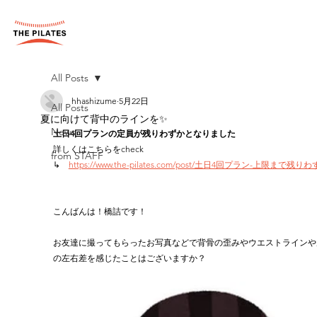
All Posts
hhashizume
5月22日
All Posts
夏に向けて背中のラインを✨
News
土日4回プランの定員が残りわずかとなりました
詳しくはこちらをcheck
from STAFF
↳　
https://www.the-pilates.com/post/土日4回プラン-上限まで残り
こんばんは！橋詰です！
お友達に撮ってもらったお写真などで背骨の歪みやウエストラインや
の左右差を感じたことはございますか？