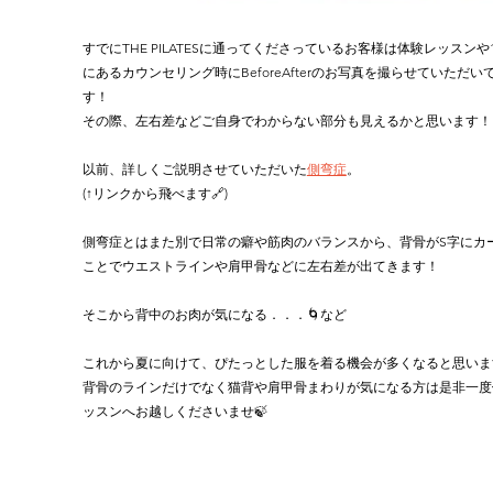
すでにTHE PILATESに通ってくださっているお客様は体験レッスンや
にあるカウンセリング時にBeforeAfterのお写真を撮らせていただい
す！
その際、左右差などご自身でわからない部分も見えるかと思います！
以前、詳しくご説明させていただいた
側弯症
。
(↑リンクから飛べます🔗)
側弯症とはまた別で日常の癖や筋肉のバランスから、背骨がS字にカ
ことでウエストラインや肩甲骨などに左右差が出てきます！
そこから背中のお肉が気になる．．．🌀など
これから夏に向けて、ぴたっとした服を着る機会が多くなると思いま
背骨のラインだけでなく猫背や肩甲骨まわりが気になる方は是非一度
ッスンへお越しくださいませ🍃