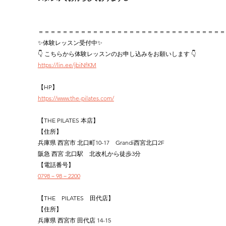
＝＝＝＝＝＝＝＝＝＝＝＝＝＝＝＝＝＝＝＝＝＝＝＝＝＝＝＝＝＝＝
✨体験レッスン受付中✨
👇 こちらから体験レッスンのお申し込みをお願いします 👇
https://lin.ee/jbiNfKM
【HP】
https://www.the-pilates.com/
【THE PILATES 本店】
【住所】
兵庫県 西宮市 北口町10-17　Grandi西宮北口2F
阪急 西宮 北口駅　北改札から徒歩3分
【電話番号】
0798－98－2200
【THE　PILATES　田代店】
【住所】
兵庫県 西宮市 田代店 14-15