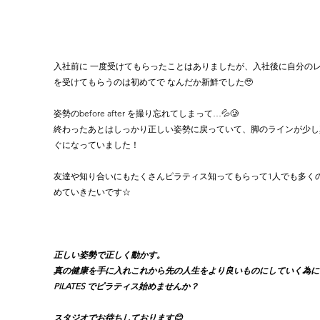
入社前に 一度受けてもらったことはありましたが、入社後に自分の
を受けてもらうのは初めてで なんだか新鮮でした🥹
姿勢のbefore after を撮り忘れてしまって…💦🥲︎
終わったあとはしっかり正しい姿勢に戻っていて、脚のラインが少し
ぐになっていました！
友達や知り合いにもたくさんピラティス知ってもらって1人でも多くの
めていきたいです☆
正しい姿勢で正しく動かす。
真の健康を手に入れこれから先の人生をより良いものにしていく為に、
PILATES でピラティス始めませんか？
スタジオでお待ちしております😊