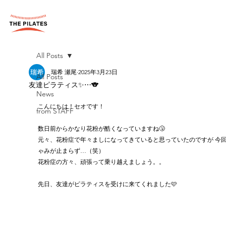
All Posts
瑞希 瀬尾
2025年3月23日
All Posts
友達ピラティス✨️⋯🐨
News
こんにちは！セオです！
from STAFF
数日前からかなり花粉が酷くなっていますね🤧
元々、花粉症で年々ましになってきていると思っていたのですが 今
ゃみが止まらず…（笑）
花粉症の方々、頑張って乗り越えましょう。。
先日、友達がピラティスを受けに来てくれました🩷