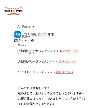
All Posts
瑞希 瀬尾
2024年1月7日
All Posts
初詣・・・🐨
News
月額制パーソナルレッスン＜＜＜
詳細はこちら
from STAFF
月額制グループレッスン＜＜＜
詳細はこちら
12月グループレッスン＜＜＜
詳細はこちら
こんにちは😊せおです！
改めまして、あけましておめでとうございます🐲✨
お正月休みはゆっくりできましたでしょうか？(^ ^)
またお話聞かせてください♪