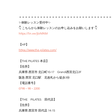
＝＝＝＝＝＝＝＝＝＝＝＝＝＝＝＝＝＝＝＝＝＝＝＝＝＝＝＝＝＝＝
✨体験レッスン受付中✨
👇 こちらから体験レッスンのお申し込みをお願いします 👇
https://lin.ee/jbiNfKM
【HP】
https://www.the-pilates.com/
【THE PILATES 本店】
【住所】
兵庫県 西宮市 北口町10-17　Grandi西宮北口2F
阪急 西宮 北口駅　北改札から徒歩3分
【電話番号】
0798－98－2200
【THE　PILATES　田代店】
【住所】
兵庫県 西宮市 田代店 14-15