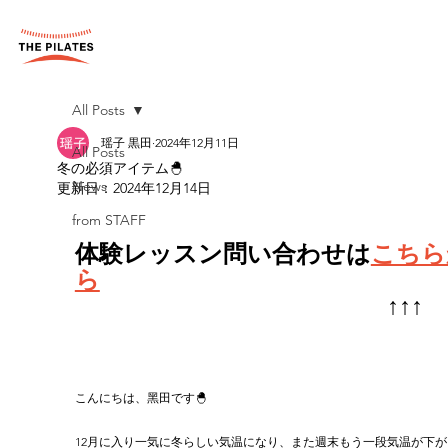
All Posts
瑶子 黒田
2024年12月11日
All Posts
冬の必須アイテム🐣
News
更新日：
2024年12月14日
from STAFF
体験レッスン問い合わせは
こちら
ら
　　　　　　　　　　　　　↑↑↑
こんにちは、黑田です🐣
12月に入り一気に冬らしい気温になり、また週末もう一段気温が下が