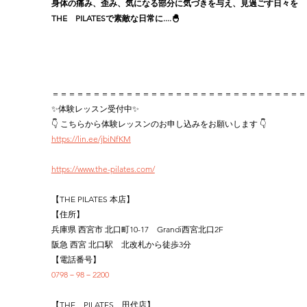
身体の痛み、歪み、気になる部分に気づきを与え、見過ごす日々を
THE　PILATESで素敵な日常に....🐣
＝＝＝＝＝＝＝＝＝＝＝＝＝＝＝＝＝＝＝＝＝＝＝＝＝＝＝＝＝＝＝
✨体験レッスン受付中✨
👇 こちらから体験レッスンのお申し込みをお願いします 👇
https://lin.ee/jbiNfKM
https://www.the-pilates.com/
【THE PILATES 本店】
【住所】
兵庫県 西宮市 北口町10-17　Grandi西宮北口2F
阪急 西宮 北口駅　北改札から徒歩3分
【電話番号】
0798－98－2200
【THE　PILATES　田代店】