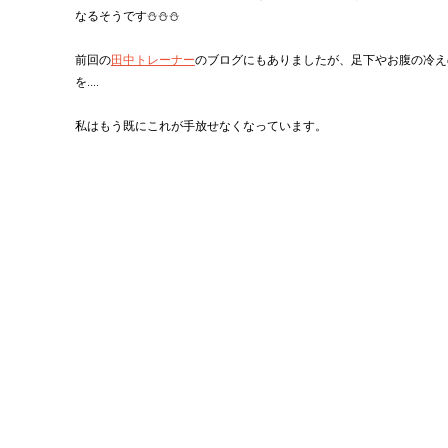
なるそうです⛄⛄⛄
前回の
田中トレーナー
のブログにもありましたが、足下やお腹の冷え
を....
私はもう既にこれが手放せなくなっています。