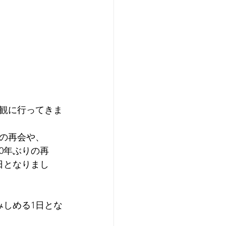
観に行ってきま
の再会や、
0年ぶりの再
日となりまし
みしめる1日とな