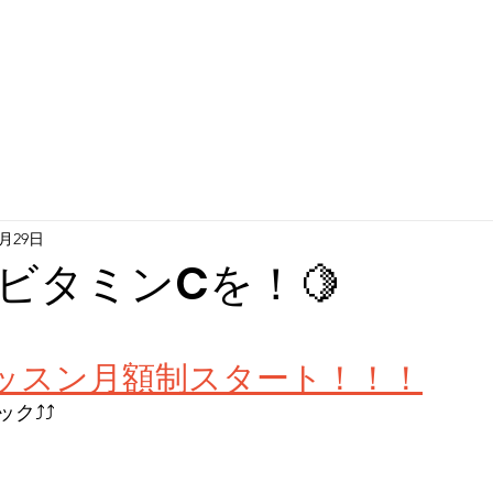
0月29日
ビタミンCを！🍋
ッスン月額制スタート！！！
⤴︎⤴︎