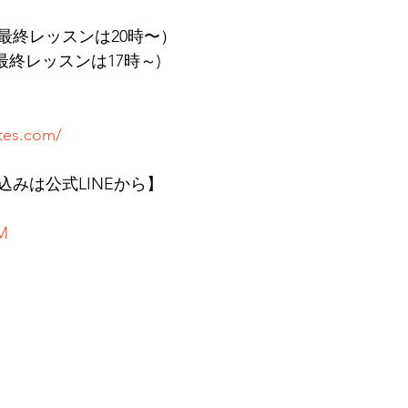
（最終レッスンは20時〜）
最終レッスンは17時～)
ates.com/
みは公式LINEから】
KM