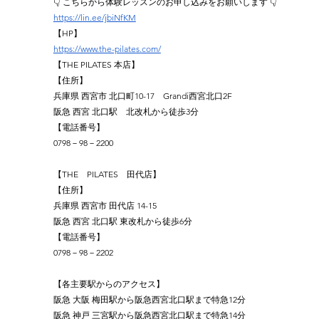
👇 こちらから体験レッスンのお申し込みをお願いします 👇
https://lin.ee/jbiNfKM
【HP】
https://www.the-pilates.com/
【THE PILATES 本店】
【住所】
兵庫県 西宮市 北口町10-17　Grandi西宮北口2F
阪急 西宮 北口駅　北改札から徒歩3分
【電話番号】
0798－98－2200
【THE　PILATES　田代店】
【住所】
兵庫県 西宮市 田代店 14-15
阪急 西宮 北口駅 東改札から徒歩6分
【電話番号】
0798－98－2202 
【各主要駅からのアクセス】
阪急 大阪 梅田駅から阪急西宮北口駅まで特急12分
阪急 神戸 三宮駅から阪急西宮北口駅まで特急14分