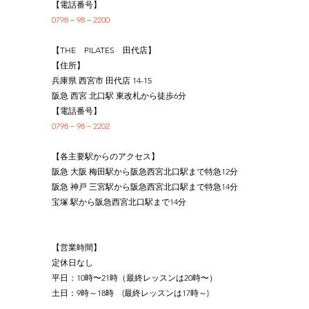
【電話番号】
0798－98－2200
【THE　PILATES　田代店】
【住所】
兵庫県 西宮市 田代店 14-15
阪急 西宮 北口駅 東改札から徒歩6分
【電話番号】
0798－98－2202
【各主要駅からのアクセス】
阪急 大阪 梅田駅から阪急西宮北口駅まで特急12分
阪急 神戸 三宮駅から阪急西宮北口駅まで特急14分
宝塚 駅から阪急西宮北口駅まで14分
【営業時間】
定休日なし
平日：10時〜21時（最終レッスンは20時〜）
土日：9時～18時　(最終レッスンは17時～)