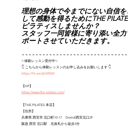
理想の身体で今までにない自信を
して感動を得るためにTHE PILATE
ピラティスしませんか？
スタッフ一同皆様に寄り添い全力
ポートさせていただきます。
＝＝＝＝＝＝＝＝＝＝＝＝＝＝＝＝＝＝＝＝＝＝＝＝＝＝＝＝＝＝＝
✨体験レッスン受付中✨
👇 こちらから体験レッスンのお申し込みをお願いします 👇
https://lin.ee/jbiNfKM
【HP】
https://www.the-pilates.com/
【THE PILATES 本店】
【住所】
兵庫県 西宮市 北口町10-17　Grandi西宮北口2F
阪急 西宮 北口駅　北改札から徒歩3分