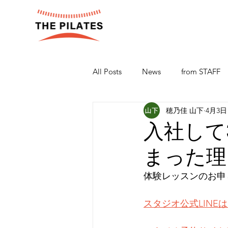
All Posts
News
from STAFF
穂乃佳 山下
4月3日
入社して
まった理
体験レッスンのお申
スタジオ公式LINE