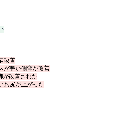
い
肩改善
スが整い側弯が改善
脚が改善された
いお尻が上がった