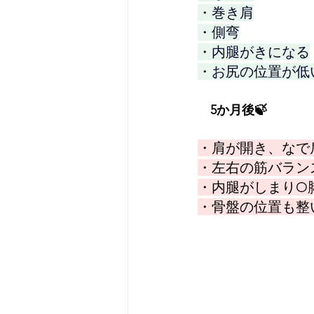
・巻き肩
・側弯
・内腿がきになる
・お尻の位置が低
　5か月後🍃
・肩が開き、なで
・左右の筋バラン
・内腿がしまりO
・骨盤の位置も整