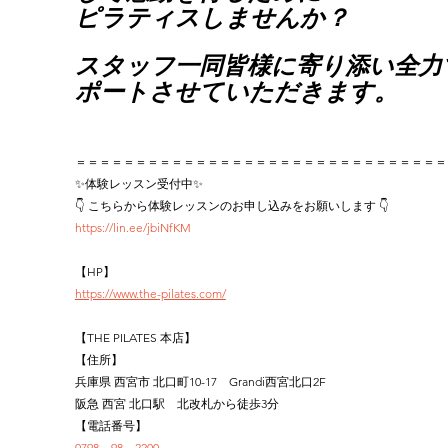
ピラティスしませんか？
スタッフ一同皆様に寄り添い全力
ポートさせていただきます。
＝＝＝＝＝＝＝＝＝＝＝＝＝＝＝＝＝＝＝＝＝＝＝＝＝＝＝＝＝＝＝
✨体験レッスン受付中✨
👇 こちらから体験レッスンのお申し込みをお願いします 👇
https://lin.ee/jbiNfKM
【HP】
https://www.the-pilates.com/
【THE PILATES 本店】
【住所】
兵庫県 西宮市 北口町10-17　Grandi西宮北口2F
阪急 西宮 北口駅　北改札から徒歩3分
【電話番号】
0798－98－2200