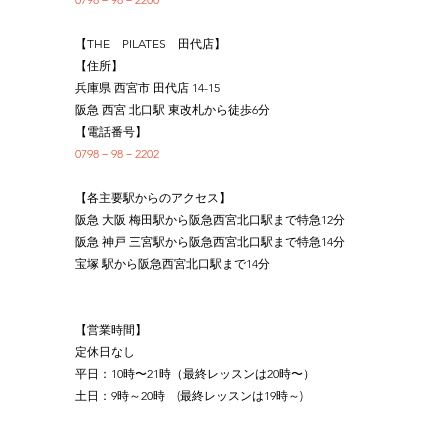
【THE　PILATES　田代店】
【住所】
兵庫県 西宮市 田代店 14-15
阪急 西宮 北口駅 東改札から徒歩6分
【電話番号】
0798－98－2202
【各主要駅からのアクセス】
阪急 大阪 梅田駅から阪急西宮北口駅まで特急12分
阪急 神戸 三宮駅から阪急西宮北口駅まで特急14分
宝塚 駅から阪急西宮北口駅まで14分
【営業時間】
定休日なし
平日：10時〜21時（最終レッスンは20時〜）
土日：9時～20時　(最終レッスンは19時～)