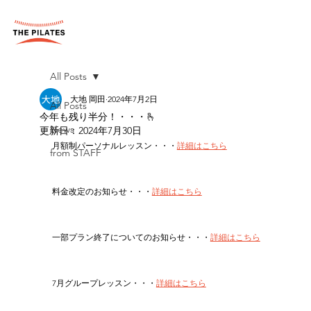
All Posts
大地 岡田
2024年7月2日
All Posts
今年も残り半分！・・・🫰
News
更新日：
2024年7月30日
月額制パーソナルレッスン・・・
詳細はこちら
from STAFF
料金改定のお知らせ・・・
詳細はこちら
一部プラン終了についてのお知らせ・・・
詳細はこちら
7月グループレッスン・・・
詳細はこちら