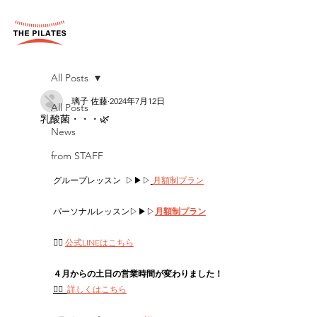
All Posts
璃子 佐藤
2024年7月12日
All Posts
乳酸菌・・・🌿‬
News
from STAFF
グループレッスン  ▷▶▷
月額制プラン
パーソナルレッスン▷▶▷
月額制プラン
👉🏻 
公式LINEはこちら
４月からの土日の営業時間が変わりました！
👉🏻  
詳しくはこちら