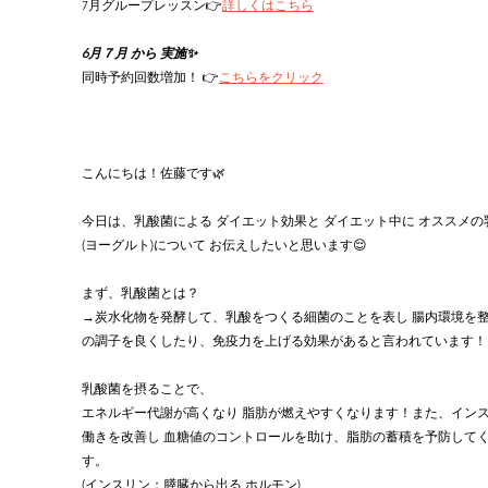
7月グループレッスン👉
詳しくはこちら
6月７月 から 実施✨
同時予約回数増加！ 👉
こちらをクリック
こんにちは！佐藤です🌿‬
今日は、乳酸菌による ダイエット効果と ダイエット中に オススメの
(ヨーグルト)について お伝えしたいと思います😌
まず、乳酸菌とは？
→炭水化物を発酵して、乳酸をつくる細菌のことを表し 腸内環境を
の調子を良くしたり、免疫力を上げる効果があると言われています！
乳酸菌を摂ることで、
エネルギー代謝が高くなり 脂肪が燃えやすくなります！また、イン
働きを改善し 血糖値のコントロールを助け、脂肪の蓄積を予防して
す。
(インスリン：膵臓から出る ホルモン)