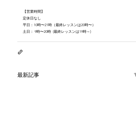
【営業時間】
定休日なし
平日：10時〜21時（最終レッスンは20時〜）
土日： 9時〜20時  (最終レッスンは19時～)
最新記事