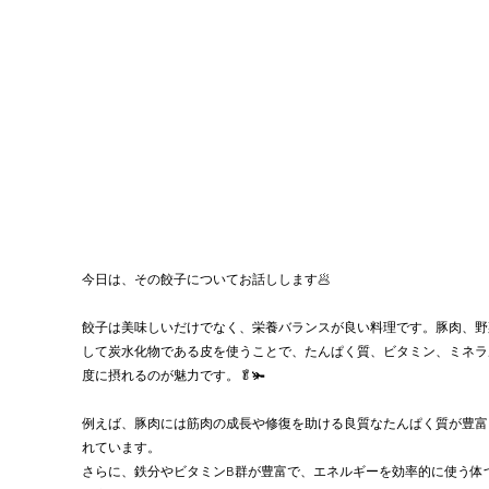
今日は、その餃子についてお話しします🥟
餃子は美味しいだけでなく、栄養バランスが良い料理です。豚肉、野
して炭水化物である皮を使うことで、たんぱく質、ビタミン、ミネラ
度に摂れるのが魅力です。🥬🫚
例えば、豚肉には筋肉の成長や修復を助ける良質なたんぱく質が豊富
れています。
さらに、鉄分やビタミンB群が豊富で、エネルギーを効率的に使う体