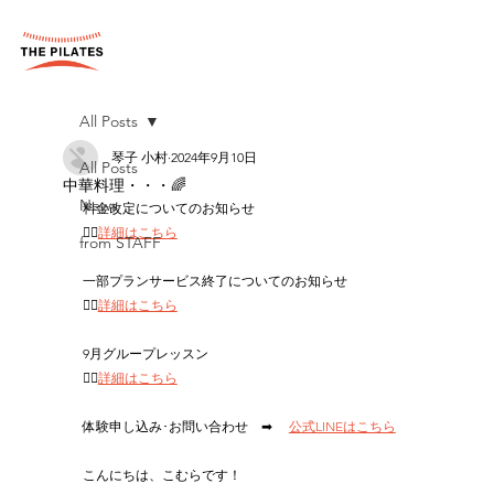
All Posts
琴子 小村
2024年9月10日
All Posts
中華料理・・・🌈
News
料金改定についてのお知らせ
👉🏻
詳細はこちら
from STAFF
一部プランサービス終了についてのお知らせ
👉🏻
詳細はこちら
9月グループレッスン
👉🏻
詳細はこちら
体験申し込み･お問い合わせ　➡ 　
公式LINEはこちら
こんにちは、こむらです！