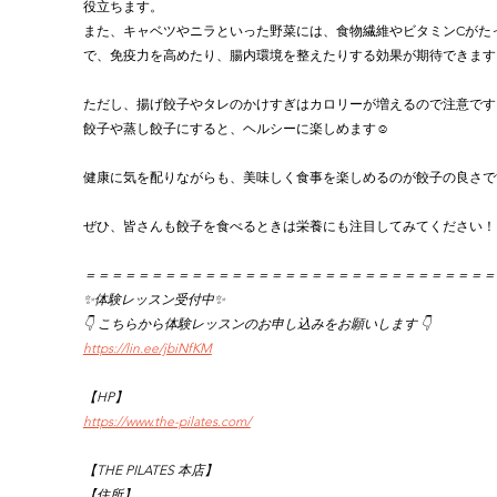
役立ちます。
また、キャベツやニラといった野菜には、食物繊維やビタミンCがた
で、免疫力を高めたり、腸内環境を整えたりする効果が期待できます
ただし、揚げ餃子やタレのかけすぎはカロリーが増えるので注意です
餃子や蒸し餃子にすると、ヘルシーに楽しめます☺️
健康に気を配りながらも、美味しく食事を楽しめるのが餃子の良さで
ぜひ、皆さんも餃子を食べるときは栄養にも注目してみてください！
＝＝＝＝＝＝＝＝＝＝＝＝＝＝＝＝＝＝＝＝＝＝＝＝＝＝＝＝＝＝＝
✨体験レッスン受付中✨
👇 こちらから体験レッスンのお申し込みをお願いします 👇
https://lin.ee/jbiNfKM
【HP】
https://www.the-pilates.com/
【THE PILATES 本店】
【住所】