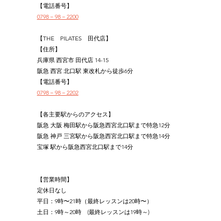
【電話番号】
0798－98－2200
【THE　PILATES　田代店】
【住所】
兵庫県 西宮市 田代店 14-15
阪急 西宮 北口駅 東改札から徒歩6分
【電話番号】
0798－98－2202
【各主要駅からのアクセス】
阪急 大阪 梅田駅から阪急西宮北口駅まで特急12分
阪急 神戸 三宮駅から阪急西宮北口駅まで特急14分
宝塚 駅から阪急西宮北口駅まで14分
【営業時間】
定休日なし
平日：9時〜21時（最終レッスンは20時〜）
土日：9時～20時　(最終レッスンは19時～)