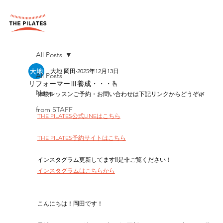
All Posts
大地 岡田
2025年12月13日
All Posts
リフォーマーⅢ養成・・・🫰
News
体験レッスンご予約・お問い合わせは下記リンクからどうぞ🌿
from STAFF
THE PILATES公式LINEはこちら
THE PILATES予約サイトはこちら
インスタグラム更新してます‼︎是非ご覧ください！
インスタグラムはこちらから
こんにちは！岡田です！