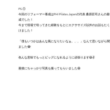
PS.①
今回のリフォーマー養成はPHI Pilates Japanの代表 桑原匠司さんの
成でした！
今まで現場で培ってきた経験をもとにエクササイズ以外のお話もたく
けました！
「僕もいつかはあんな風になりたいなぁ、、、」なんて思いながら聞
ました😂
色んな意味でもっとビッグになれるように頑張ります😆✌️
最後にちゃっかり写真も撮ってもらいました😆