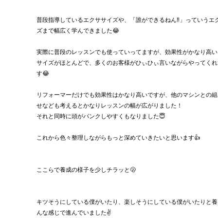
普段指導しているエクササイズや、「誰ができるねん‼︎」っていうエ
ズまで幅広く学んできました😂
実際に普段のレッスンでも使っていってますが、効果性がかなり高い
サイズがほとんどで、多くのお客様がひぃひぃ言いながらやってくれ
す😂
リフォーマーだけでも効果性はかなり高いですが、他のマシンとの組
せなども考えるとかなりレッスンの幅が広がりました！
それと同時に頭がパンクしやすくもなりました😇
これから色々整理しながらもっと深めていきたいと思います👍
ここらで養成の様子を少しチラッと🫢
キツそうにしている僕がいたり、楽しそうにしている僕がいたりと養
んな感じで進んでいました✌️