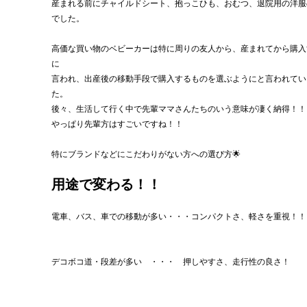
産まれる前にチャイルドシート、抱っこひも、おむつ、退院用の洋服
でした。
高価な買い物のベビーカーは特に周りの友人から、産まれてから購入
に
言われ、出産後の移動手段で購入するものを選ぶようにと言われてい
た。
後々、生活して行く中で先輩ママさんたちのいう意味が凄く納得！！
やっぱり先輩方はすごいですね！！
特にブランドなどにこだわりがない方への選び方🌟
用途で変わる！！
電車、バス、車での移動が多い・・・コンパクトさ、軽さを重視！！
デコボコ道・段差が多い　・・・　押しやすさ、走行性の良さ！