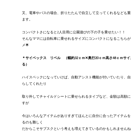
又、電車やバスの場合、折りたたんで自立して立ってくれるなども重
ます。
コンパクトさになると2人目用に公園遊びの下の子を乗せたい！！
そんなママには自転車に乗せれるサイズにコンパクトになるこちらが
メ🌟　
＊サイベックス　リベル　（幅約32ｃｍ✕奥行20ｃｍ高さ48ｃｍサイ
る）
ハイスペックになっていけば、自動アシスト機能が付いていたり、自
らしてくれたり
取り外してチャイルドシートに乗せられるタイプなど、金額は高額に
すが
今はいろんなアイテムがありすぎてほんとに自分に合ったアイテムを
るのも難しく
だからこそサブスクという考えも増えてきているのかもしれませんね