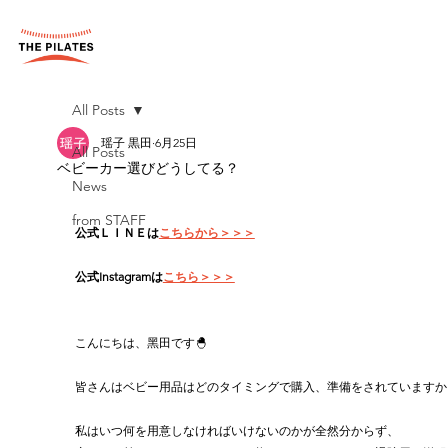
All Posts
瑶子 黒田
6月25日
All Posts
ベビーカー選びどうしてる？
News
from STAFF
公式ＬＩＮＥは
こちらから＞＞＞
公式Instagramは
こちら＞＞＞
こんにちは、黑田です🐣
皆さんはベビー用品はどのタイミングで購入、準備をされていますか
私はいつ何を用意しなければいけないのかが全然分からず、