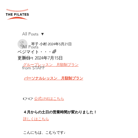
All Posts
琴子 小村
2024年5月21日
All Posts
ベジマイト・・・🌈
News
更新日：
2024年7月15日
グループレッスン　月額制プラン
from STAFF
パーソナルレッスン　月額制プラン
👉 👉 
公式LINEはこちら
４月からの土日の営業時間が変わりました！
詳しくはこちら
こんにちは、こむらです♩