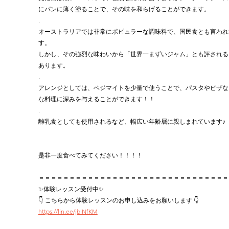
にパンに薄く塗ることで、その味を和らげることができます。
.
オーストラリアでは非常にポピュラーな調味料で、国民食とも言われ
す。
しかし、その強烈な味わいから「世界一まずいジャム」とも評される
あります。
.
アレンジとしては、ベジマイトを少量で使うことで、パスタやピザな
な料理に深みを与えることができます！！
.
離乳食としても使用されるなど、幅広い年齢層に親しまれています♪
是非一度食べてみてください！！！！
＝＝＝＝＝＝＝＝＝＝＝＝＝＝＝＝＝＝＝＝＝＝＝＝＝＝＝＝＝＝＝
✨体験レッスン受付中✨
👇 こちらから体験レッスンのお申し込みをお願いします 👇
https://lin.ee/jbiNfKM