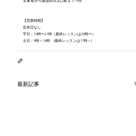
宝塚 駅から阪急西宮北口駅まで14分
【営業時間】
定休日なし
平日：10時〜21時（最終レッスンは20時〜）
土日：9時～18時　(最終レッスンは17時～)
最新記事