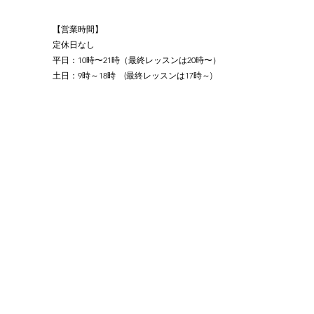
【営業時間】
定休日なし
平日：10時〜21時（最終レッスンは20時〜）
土日：9時～18時　(最終レッスンは17時～)