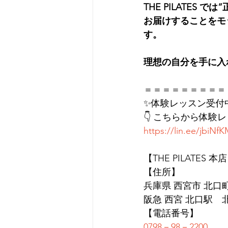
THE PILATE
お届けすることをモ
す。
理想の自分を手に入
＝＝＝＝＝＝＝＝＝
✨体験レッスン受付
👇 こちらから体験
https://lin.ee/jbiNf
【THE PILATES 本
【住所】
兵庫県 西宮市 北口町1
阪急 西宮 北口駅　
【電話番号】
0798－98－2200