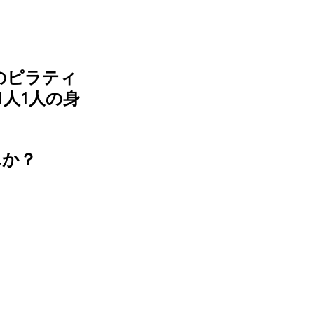
真のピラティ
人1人の身
んか？