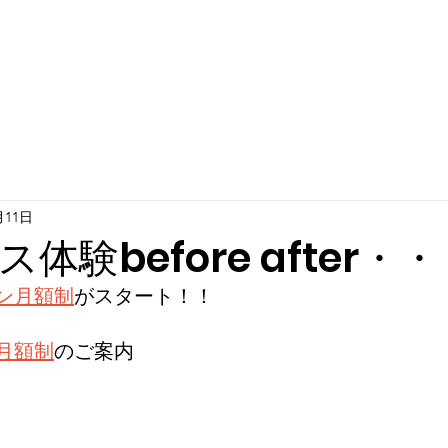
月11日
体験before after・・
ン月額制
がスタート！！
月額制
のご案内