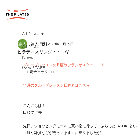
All Posts
嵩人 田淵
2023年11月15日
All Posts
ピラティスリング・・・🤓
News
グループレッスンの月額制プランがスタート！！
from STAFF
↑↑↑ 要チェック ↑↑↑
11月のグループレッスン日程表はこちら
こんにちは！
田淵です🤓
先日、ショッピングモールに買い物に行って、ふらっとLAKOKEとい
（服や雑貨などが売ってます）に寄りましたが、