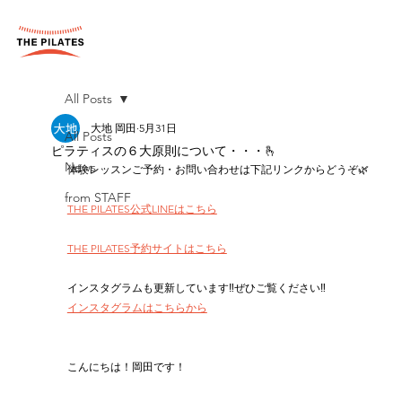
All Posts
大地 岡田
5月31日
All Posts
ピラティスの６大原則について・・・🫰
News
体験レッスンご予約・お問い合わせは下記リンクからどうぞ🌿
from STAFF
THE PILATES公式LINEはこちら
THE PILATES予約サイトはこちら
インスタグラムも更新しています‼︎ぜひご覧ください‼︎
インスタグラムはこちらから
こんにちは！岡田です！