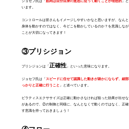
ジョセフ氏は「
筋肉は自分自身の意思に従って動くことが理想的
」と
います。
コントロールは皆さんもイメージしやすいかなと思いますが、なんと
身体を動かすのではなく、今どこを動かしているのか？を意識しなが
ことが大切になってきます！
③プリシジョン
正確性
プリシジョンは「
」といった意味になります。
ジョセフ氏は「
スピードに任せて認識した動きが疎かにならず、細部
っかりと正確に行うこと
」と述べています。
ピラティスエクササイズは正確に動かさなければ狙った効果が出せな
があるので、②の制御と同様に、なんとなくで動くのではなく、正確
す意識を持っておきましょう！