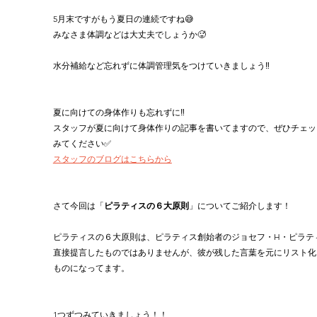
5月末ですがもう夏日の連続ですね😅
みなさま体調などは大丈夫でしょうか🥵
水分補給など忘れずに体調管理気をつけていきましょう‼︎
夏に向けての身体作りも忘れずに‼︎
スタッフが夏に向けて身体作りの記事を書いてますので、ぜひチェッ
みてください✅
スタッフのブログはこちらから
さて今回は「
ピラティスの６大原則
」についてご紹介します！
ピラティスの６大原則は、ピラティス創始者のジョセフ・H・ピラテ
直接提言したものではありませんが、彼が残した言葉を元にリスト化
ものになってます。
1つずつみていきましょう！！