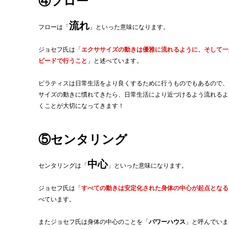
④フロー
流れ
フローは「
」といった意味になります。
ジョセフ氏は「
エクササイズの動きは優雅に流れるように、そして一
ピードで行うこと
」と述べています。
ピラティスは日常生活をより良くするために行うものでもあるので、
サイズの動きに慣れてきたら、日常生活により近づけるよう流れるよ
くことが大切になってきます！
⑤センタリング
中心
センタリングは「
」といった意味になります。
ジョセフ氏は「
すべての動きは安定化された身体の中心が起点となる
べています。
またジョセフ氏は身体の中心のことを「
パワーハウス
」と呼んでいま