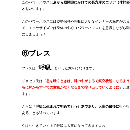
このパワーハウスは
肩から股関節にかけての長方形のエリア（体幹部
と
をいいます。
このパワーハウスには姿勢保持や呼吸に大切なインナーの筋肉が含ま
で、エクササイズ中は身体の中心（パワーハウス）を意識しながら動
にしましょう！
⑥ブレス
呼吸
ブレスは「
」といった意味になります。
ジョセフ氏は「
息を吐くときは、肺の中がまるで真空状態になるよう
らに肺からすべての空気がなくなるまで搾り出していくように
」と述
ます。
さらに「
呼吸は生まれて初めて行う行為であり、人生の最後に行う行
ある
」とも述べています。
やはり生きていく上で呼吸は大事になってきますよね。