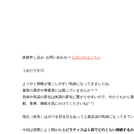
体験申し込み･お問い合わせ⇒ 
公式LINEはこちら
うめだです🙂
ようやく朝晩が過ごしやすい気候になってきましたね。
服装の選択や寒暖差には困っていませんか？？
気候や気温の変化は体調の変化に繋がりやすいので、今のうちから適
動、食事、睡眠を気にかけてくださいね(^^)
地元（奈良）は20°Cを切る日もあって上着必須の気候になってきてい
今回は実際によく聞かれる
ピラティスは１回でどのくらい持続するの